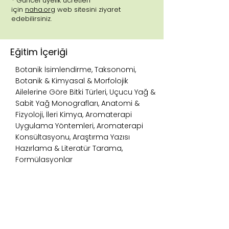
* Güncel üyelik ücretleri
için
naha.org
web sitesini ziyaret
edebilirsiniz.
Eğitim İçeriği
Botanik İsimlendirme, Taksonomi,
Botanik & Kimyasal & Morfolojik
Ailelerine Göre Bitki Türleri, Uçucu Yağ &
Sabit Yağ Monografları, Anatomi &
Fizyoloji, İleri Kimya, Aromaterapi
Uygulama Yöntemleri, Aromaterapi
Konsültasyonu, Araştırma Yazısı
Hazırlama & Literatür Tarama,
Formülasyonlar