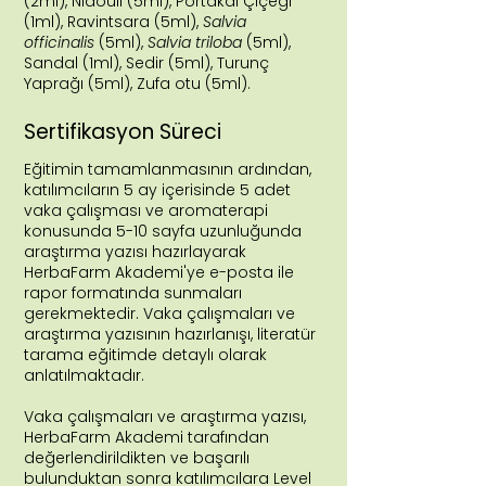
(2ml), Niaouli (5ml), Portakal Çiçeği
(1ml), Ravintsara (5ml),
Salvia
officinalis
(5ml),
Salvia triloba
(5ml),
Sandal (1ml), Sedir (5ml), Turunç
Yaprağı (5ml), Zufa otu (5ml
).
Sertifikasyon Süreci
Eğitimin tamamlanmasının ardından,
katılımcıların 5 ay içerisinde 5 adet
vaka çalışması ve aromaterapi
konusunda 5-10 sayfa uzunluğunda
araştırma yazısı hazırlayarak
HerbaFarm Akademi'ye e-posta ile
rapor formatında sunmaları
gerekmektedir. Vaka çalışmaları ve
araştırma yazısının hazırlanışı, literatür
tarama eğitimde detaylı olarak
anlatılmaktadır.
Vaka çalışmaları ve araştırma yazısı,
HerbaFarm Akademi tarafından
değerlendirildikten ve başarılı
bulunduktan sonra katılımcılara Level