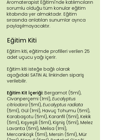
Aromaterapist Eğitimi'nde katılımcıların
sorumlu olduğu tüm konular eğitim
kitabında yer almaktadır. Eğitim
sırasında anlatılan sunumlar ayrıca
paylaşılmayacaktır.
Eğitim Kiti
Eğitim kiti, eğitimde profilleri verilen 25
adet uçucu yağı içerir.
Eğitim kiti isteğe bağlı olarak
aşağıdaki SATIN AL linkinden sipariş
verilebilir.
Eğitim Kit İçeriği:
Bergamot (5ml),
Civanperçemi (1ml),
Eucalyptus
citriodora
(5ml),
Eucalyptus radiata
(5ml), Gül (1ml), Havuç Tohumu (5ml),
Karabaşotu (5
ml), Karanfil (5ml), Kekik
(5ml), Kışyeşili (5ml), Kişniş (5
ml), Melez
Lavanta (5
ml), Melisa (1ml),
Mercanköşk (5
ml), Mersin (5ml), Mür