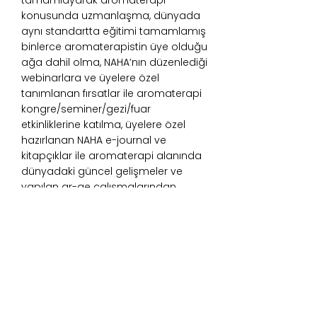
tamamlayarak aromaterapi
konusunda uzmanlaşma, dünyada
aynı standartta eğitimi tamamlamış
binlerce aromaterapistin üye olduğu
ağa dahil olma, NAHA’nın düzenlediği
webinarlara ve üyelere özel
tanımlanan fırsatlar ile aromaterapi
kongre/seminer/gezi/fuar
etkinliklerine katılma, üyelere özel
hazırlanan NAHA e-journal ve
kitapçıklar ile aromaterapi alanında
dünyadaki güncel gelişmeler ve
yapılan ar-ge çalışmalarından
haberdar olma, aromaterapi temelli
iş kurma, doğal kozmetik ürünleri
geliştirme, kendi markasını yaratmak
isteyen girişimcilere doğru, etkin ve
güvenilir bilgilere erişim imkanı.
NAHA Üyeliğinin Devamlılığı