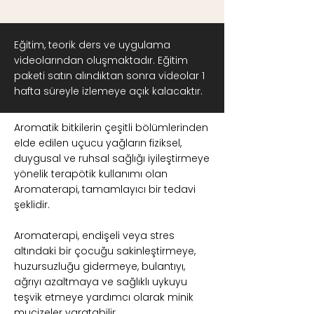
Eğitim, teorik ders ve uygulama
videolarından oluşmaktadır. Eğitim
paketi satın alındıktan sonra videolar 1
hafta süreyle izlemeye açık kalacaktır.
Aromatik bitkilerin çeşitli bölümlerinden
elde edilen uçucu yağların fiziksel,
duygusal ve ruhsal sağlığı iyileştirmeye
yönelik terapötik kullanımı olan
Aromaterapi, tamamlayıcı bir tedavi
şeklidir.
Aromaterapi, endişeli veya stres
altındaki bir çocuğu sakinleştirmeye,
huzursuzluğu gidermeye, bulantıyı,
ağrıyı azaltmaya ve sağlıklı uykuyu
teşvik etmeye yardımcı olarak minik
mucizeler yaratabilir.