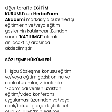
diğer tarafta
EĞİTİM
KURUMU
’nun
HerbaFarm
Akademi
markasıyla düzenlediği
eğitimlerin ve/veya eğitim
gezilerinin katılımcısı (Bundan
sonra “
KATILIMCI
” olarak
anılacaktır.) arasında
akdedilmiştir.
SÖZLEŞME HÜKÜMLERİ
1- İşbu Sözleşme konusu eğitim
ve/veya eğitim gezisi; online ve
canlı oturumlar, videolar ile
“Zoom” adı verilen uzaktan
eğitim/video konferans
uygulaması üzerinden ve/veya
canlı/fiziksel gerçekleştirilecek
olup KATILIMCI’nın eğitime