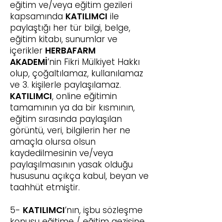
eğitim ve/veya eğitim gezileri
kapsamında
KATILIMCI
ile
paylaştığı her tür bilgi, belge,
eğitim kitabı, sunumlar ve
içerikler
HERBAFARM
AKADEMİ
’nin Fikri Mülkiyet Hakkı
olup, çoğaltılamaz, kullanılamaz
ve 3. kişilerle paylaşılamaz.
KATILIMCI
, online eğitimin
tamamının ya da bir kısmının,
eğitim sırasında paylaşılan
görüntü, veri, bilgilerin her ne
amaçla olursa olsun
kaydedilmesinin ve/veya
paylaşılmasının yasak olduğu
hususunu açıkça kabul, beyan ve
taahhüt etmiştir.
5-
KATILIMCI
’nın, işbu sözleşme
konusu eğitime / eğitim gezisine