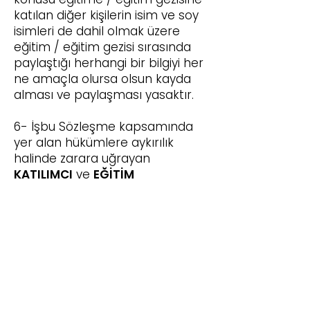
katılan diğer kişilerin isim ve soy
isimleri de dahil olmak üzere
eğitim / eğitim gezisi sırasında
paylaştığı herhangi bir bilgiyi her
ne amaçla olursa olsun kayda
alması ve paylaşması yasaktır.
6- İşbu Sözleşme kapsamında
yer alan hükümlere aykırılık
halinde zarara uğrayan
KATILIMCI
ve
EĞİTİM
KURUMU
’nun her türlü yasal
hakkı saklı olup bu kapsamda
aykırılığı gerçekleştiren kişi ya da
kişiler hakkında 5237 sayılı Türk
Ceza Kanunu, 6698 sayılı Kişisel
Verilerin Korunması Kanunu ve
ilgili diğer mevzuat kapsamında
her türlü yasal yola