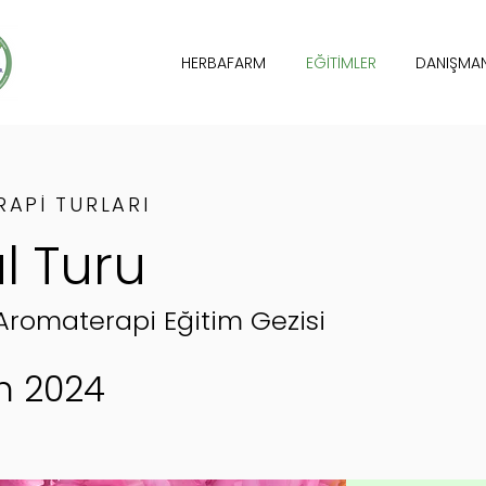
HERBAFARM
EĞİTİMLER
DANIŞMAN
APİ TURLARI
l Turu
Aromaterapi Eğitim Gezisi
n
2024