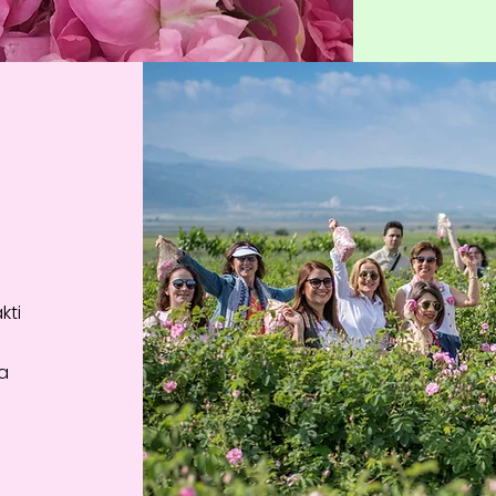
kti
ra