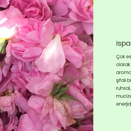
Ispa
Çok es
olarak
aromat
şifalı b
ruhsal
mucize
enerji