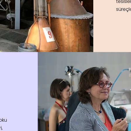
tesisl
süreçle
koku
i,