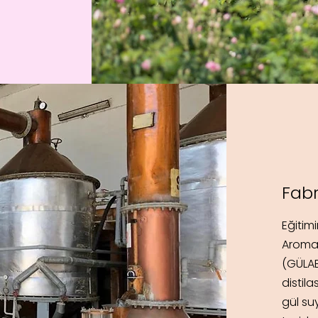
Fabr
Eğitimi
Aromat
(GÜLAB)
distila
gül su