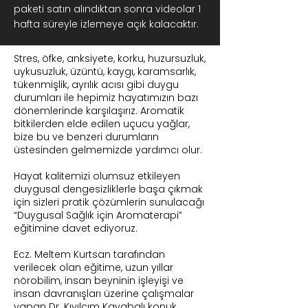
paketi satın alındıktan sonra videolar 1
hafta süreyle izlemeye açık kalacaktır.
Stres, öfke, anksiyete, korku, huzursuzluk,
uykusuzluk, üzüntü, kaygı, karamsarlık,
tükenmişlik, ayrılık acısı gibi duygu
durumları ile hepimiz hayatımızın bazı
dönemlerinde karşılaşırız. Aromatik
bitkilerden elde edilen uçucu yağlar,
bize bu ve benzeri durumların
üstesinden gelmemizde yardımcı olur.
Hayat kalitemizi olumsuz etkileyen
duygusal dengesizliklerle başa çıkmak
için sizleri pratik çözümlerin sunulacağı
“Duygusal Sağlık için Aromaterapi”
eğitimine davet ediyoruz.
Ecz. Meltem Kurtsan tarafından
verilecek olan eğitime, uzun yıllar
nörobilim, insan beyninin işleyişi ve
insan davranışları üzerine çalışmalar
yapan Dr. Kıvılcım Kayabalı konuk