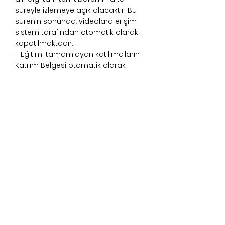
süreyle izlemeye açık olacaktır. Bu
sürenin sonunda, videolara erişim
sistem tarafından otomatik olarak
kapatılmaktadır.
- Eğitimi tamamlayan katılımcıların
Katılım Belgesi otomatik olarak
sistem tarafından oluşturulmaktadır.
Online platformda profil bölümüne
tıklayarak pdf formatta
indirilebilecektir.
HerbaFarm Akademi, bu eğitimi
NAHA standartlarına uygun şekilde
düzenlemeyi taahhüt eder.
Gerektirdiği koşullarda eğitim
programında değişiklik yapma,
eğitimi erteleme ya da iptal etme,
eğitimcileri değiştirme hakkını saklı
tutar.