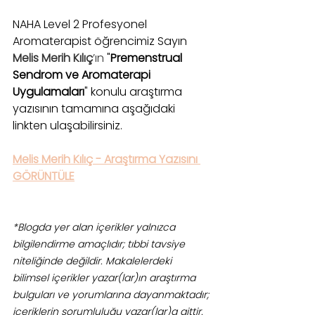
NAHA Level 2 Profesyonel 
Aromaterapist öğrencimiz Sayın 
Melis Merih Kılıç
’ın
"
Premenstrual 
Sendrom ve Aromaterapi 
Uygulamaları
" konulu araştırma 
yazısının tamamına aşağıdaki 
linkten ulaşabilirsiniz.
Melis Merih Kılıç - Araştırma Yazısını 
GÖRÜNTÜLE
*Blogda yer alan içerikler yalnızca 
bilgilendirme amaçlıdır; tıbbi tavsiye 
niteliğinde değildir. Makalelerdeki 
bilimsel içerikler yazar(lar)ın araştırma 
bulguları ve yorumlarına dayanmaktadır; 
içeriklerin sorumluluğu yazar(lar)a aittir. 